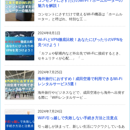
コンセントにさすだけのWi-Fi？ホームルーターの
魅力を解説！
コンセントにさすだけで使えるWi-Fi機器は「ホームル
ーター」と呼ばれ、特別な工 ...
2024年8月1日
Wi-FiとVPN徹底比較！あなたにぴったりのVPNを
見つけよう！
「カフェや駅構内など外出先でWi-Fiに接続するとき、
セキュリティが心配…」 「 ...
2024年7月25日
海外旅行におすすめ！成田空港で利用できるWi-Fi
レンタルサービス5選！
海外旅行やビジネスなどで、成田空港から海外へ出発す
る際に「WiFiレンタルサービ ...
2024年7月24日
WiFi引っ越しで失敗しない手続き方法と注意点
引っ越しが決まって、新しい生活にワクワクしているあ