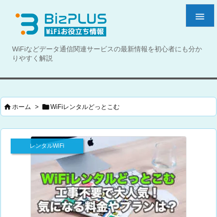

WiFiなどデータ通信関連サービスの最新情報を初心者にも分か
りやすく解説


ホーム
>
WiFiレンタルどっとこむ
レンタルWiFi