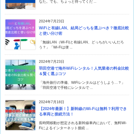
なた。でも、ちょっと待ってくだ ...
2024年7月23日
WiFiと有線LAN、結局どっちを選ぶべき？徹底比較
と使い分け術
「無線LAN（Wi-Fi)と有線LAN、どっちがいいんだろ
う？」「Wi-Fiは便 ...
2024年7月23日
羽田空港で海外WiFiレンタル！人気業者の料金比較
＆賢く選ぶコツ
「海外旅行の準備、WiFiレンタルはどうしよう…？」
「羽田空港で手軽にレンタルで ...
2024年7月18日
【2024年最新！】新幹線のWi-Fiは無料？利用でき
る車両と接続方法！
長時間移動が想定される新幹線車内において、無料Wi-
Fiによるインターネット接続 ...